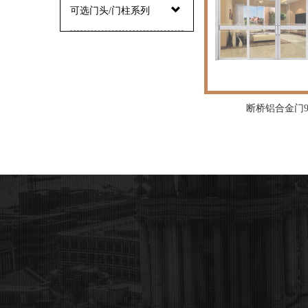
可选门头/门柱系列
断桥铝合金门