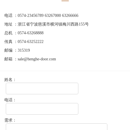
电话 ：0574-23456789 63267000 63266666
地址 ：浙江省宁波慈溪市横河镇梅川西路155号
总机 ：0574-63268888
传真 ：0574-63252222
邮编 ：315319
邮箱 ：sale@henghe-door.com
姓名：
电话：
需求：